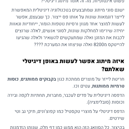
פשוט אינסופיות. מה זה אומר מיתוג דיגיטלי?
ישנם סוגי מיתוג שמתבצעים בטכנולוגיה דיגיטלית המאפשרת
לייצר דוגמאות שונות על אותו פס ייצור. כך שבעצם, אפשר
לעשות למוצר אחד מגוון ורסיות נוטפות הומור, ייחודיות וגאוות
יחידה שירימו למחלקות שונות, לסוגי אנשים, לאלה שרוצים
לכבות את המזגן ואלה שמתעקשים להשאיר ולאלה שהגיעו
להייטקס מ8200 ואלה שניצחו את המערכת ????
איזה מיתוג אפשר לעשות באופן דיגיטלי
שאלתם
?
חריטת לייזר על מוצרים ממתכת כגון
בקבוקים ממותגים
,
כוסות
טרמיות ממותגות
, עטים וכו.
הדפסה דיגיטלית על פדים לעכבר, מחברות, תחתיות לקפה ובירה
וכוסות (סובלימציה).
הדפס דיגיטלי על מוצרי טקסטיל כמו קפוצ'ונים,
תיקי גב
וטי
שירטים.
בקיצור, כל הסוואג הזה הוא ממש כמו דף חלק, שנותן הזדמנות