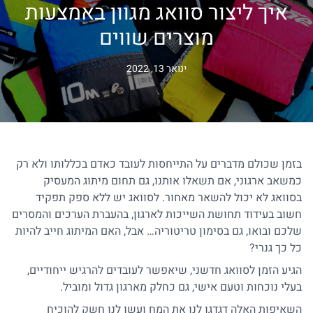
איך ליצור סוואג מגוון באמצעות
מוצרים שווים
ינואר 13, 2022
בזמן שכולם מדברים על התייחסות לעובד כאדם בכללותו ולא רק
כמשאב ארגוני, אם תשאלו אותנו, גם תחום מיתוג המעסיק
בסוואג לא יכול להשאר מאחור. לסוואג יש ללא ספק תפקיד
חשוב בעידוד תחושת השייכות לארגון, בהעברת הערכים והמסרים
שלכם ובואו, גם בסימון טריטוריה… אבל, האם המיתוג חייב להיות
כל כך גנרי?
הגיע הזמן לסוואג חדשני, שיאפשר לעובדים להרגיש ייחודיים,
בעלי נוכחות וטעם אישי, גם כחלק מארגון גדול ומוביל.
השאיפות האלה דגדגו לנו את המח ועשו לנו חשק להוכיח