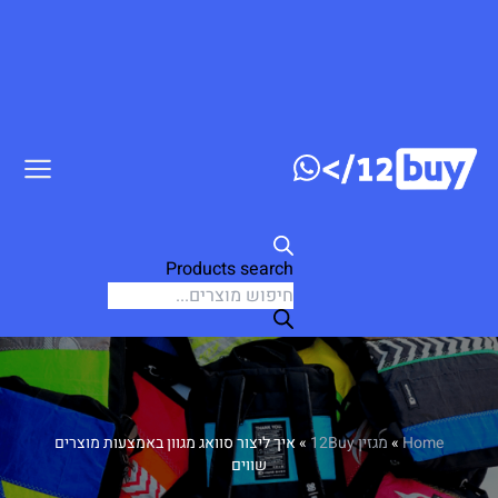
דלג לתוכן
Products search
Home
»
מגזין 12Buy
»
איך ליצור סוואג מגוון באמצעות מוצרים
שווים