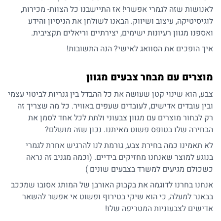
לאנושות שזה לגמרי אפשרי! אז התיישבנו כל הצוות- מכירות,
לוגיסיטיקה, עיצוב ושיווק. הבאנו לשולחן את הניסיון והידע
ואספנו מגוון רעיונות ישימים, יצירתיים וריאלים תקציבית.
איך הופכים את הסוואג לאישי? הנה התשובות!
מוצרים עם מבחר צבעים מגוון
צבע, הוא שינוי קטן שעושה את כל ההבדל בין גנריות לביטוי עצמי
ובין עובדים אדישים, לעובדים שעפים באוויר. כל מה שצריך זה
רק לבחור מוצרים עם מגוון צבעוני ולתת לכל אחד לסמן את
הבחירה שלו בטופס פשוט מאיתנו. נכון שזה מושלם?
לא תאמינו כמה בחירת צבע, גורמת לנו להרגיש אחרת לגמרי
בנוגע למוצר שאנחנו מחזיקים בידיים. (וכמה מגניב זה נראה
כשכולם מגיעים למשרד בצבעים שונים )
אנחנו בחרנו לדוגמה את בקבוק האורבן של המותג
אסובו
שמככב
בבאנר למעלה, כי הוא שיקי בטירוף ופשוט אי אפשר להשאר
אדישים לצבעוניות המטריפה שלו!