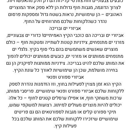
כובעים צבעוניים וחולצות טי קלילות הם רק חלק מהאפשרויות.
לצרוך הדוגמה, מגבות חוף גדולות הן ללא ספק אחד המוצרים
האהובים – הן שימושיות, נראות בשטח גדול ומספקות פרסום
נהדר כשהלקוחות שלכם מתרווחים על החוף.
אביזרי ים ובריכה
ביזרי ים ובריכה הם כוכבי הקיץ האמיתיים! כדורי ים צבעוניים,
זרני ים מתנפחים, צידניות קטנות לשתייה ומטקות חוף – כולם
מוצרים שאנשים משתמשים בהם בלי סוף בקיץ. גלגלי ים
מתנפחים ממותגים או מזרני ים,
כובעים ממותגים
יכולים להפוך
ת המותג שלכם להיט בבריכה.
צידניות ממותגות
לפיקניק הן גם
בחירה מושלמת, שכן הן שימושיות לאורך כל עונת הקיץ.
אביזרי ספורט ופנאי
הקיץ הוא זמן מצוין לפעילות בחוץ, וזו הזדמנות נהדרת לספק
לקוחות שלכם אביזרי ספורט ופנאי שימושיים. פריסבי ממותג,
ערכות משחקי חוף, או אפילו ערסלים קטנים לחוף – כל אלה
יכולים להיות מוצרים מעולים למיתוג. רצועות למשקפי שמש,
תיקי ספורט קלים או מגבות לספורטאים הם גם פריטים
שימושיים שיזכירו ללקוחות שלכם את המותג שלכם בכל
פעילות קיץ.