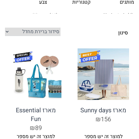
ותגים
קטגוריות
צבע
סינון
מארז Sunny days
מארז Essential
Fun
₪156
₪89
למוצר זה יש מספר
למוצר זה יש מספר