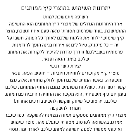
יתרונות השימוש במוצרי קיץ ממותגים
חשיפה מתמשכת למותג
אחד היתרונות הגדולים של מוצרי קיץ ממותגים הוא החשיפה
מתמשכת. בעוד שפרסום מסורתי נראה פעם אחת ונשכח, מוצר
קיץ שימושי ילווה את הלקוח שלכם לאורך כל העונה. חשבו על
זה – כל פיקניק, טיול לים או אירוח בגינה הופך להזדמנות
פרסומית בשבילכם! זו דרך נהדרת להזכיר ללקוחות את המותג
שלכם בזמני הנאה ופנאי.
יצירת קשר רגשי
מוצרי קיץ מקושרים לחוויות חיוביות – חופש, הנאה, פנאי
ומשפחה. כאשר המותג שלכם הופך לחלק מחוויות אלה, נוצר
שר רגשי חזק. כשלקוח משתמש במגבת החוף הממותגת שלכם
זמן יום כיף משפחתי, הוא מקשר את החוויה החיובית עם המותג
שלכם. זה סוג של שיווק שקשה להשיג בדרכים אחרות!
תמורה להשקעה
וצרי קיץ ממותגים מספקים תמורה מצוינת להשקעה. כמו שכבר
אמרנו, בהשוואה לפרסום מסורתי שנעלם מהר, מוצר שימושי
ואיכותי ממשיך לספק חשיפה למותג שלכם לאורך זמן. נוסף