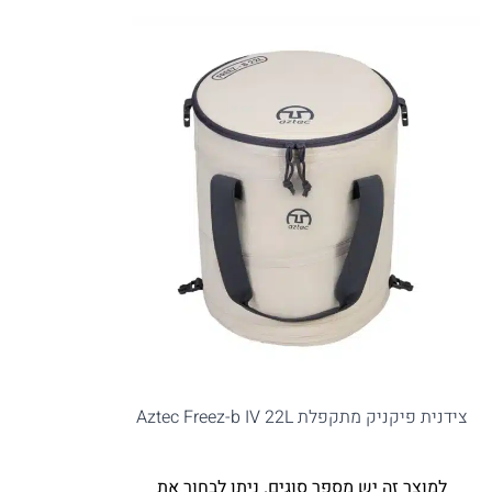
צידנית פיקניק מתקפלת Aztec Freez-b IV 22L
למוצר זה יש מספר סוגים. ניתן לבחור את