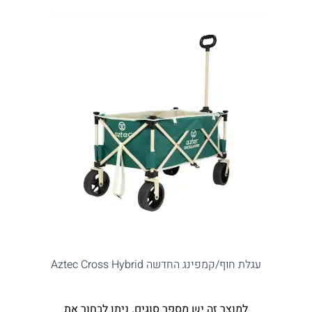
עגלת חוף/קמפינג החדשה Aztec Cross Hybrid
למוצר זה יש מספר סוגים. ניתן לבחור את