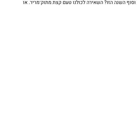
ו? השאירה לכולנו טעם קצת מתוק־מריר. או