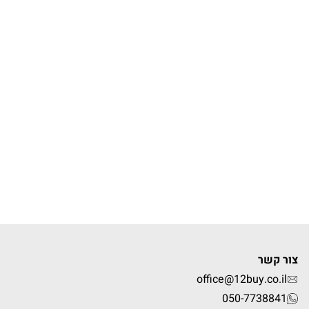
office@12
050