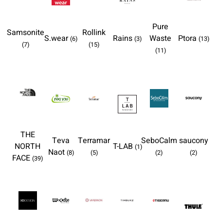
Pure
Samsonite
Rollink
S.wear
Rains
Waste
Ptora
(6)
(3)
(13)
(7)
(15)
(11)
THE
Teva
Terramar
SeboCalm
saucony
NORTH
T-LAB
(1)
Naot
(8)
(5)
(2)
(2)
FACE
(39)