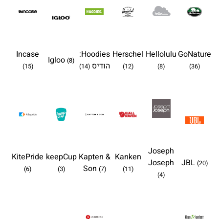
Incase
Hoodies:
Herschel
Hellolulu
GoNature
Igloo
(8)
הודיס
(15)
(14)
(12)
(8)
(36)
Joseph
KitePride
keepCup
Kapten &
Kanken
Joseph
JBL
(20)
Son
(6)
(3)
(7)
(11)
(4)