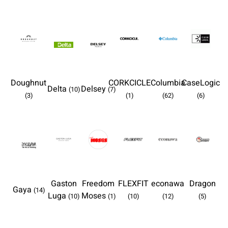
Doughnut
CORKCICLE
Columbia
CaseLogic
Delta
Delsey
(10)
(7)
(3)
(1)
(62)
(6)
Gaston
Freedom
FLEXFIT
econawa
Dragon
Gaya
(14)
Luga
Moses
(10)
(1)
(10)
(12)
(5)