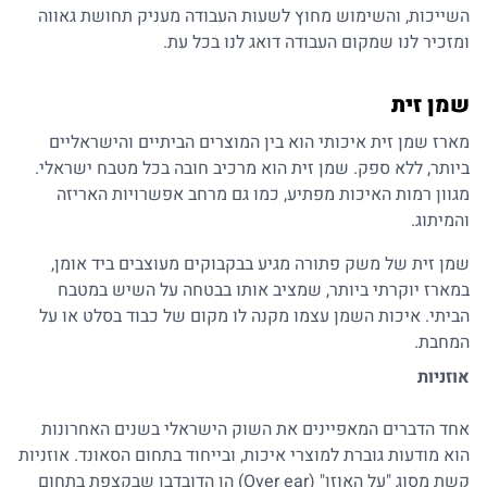
השייכות, והשימוש מחוץ לשעות העבודה מעניק תחושת גאווה
ומזכיר לנו שמקום העבודה דואג לנו בכל עת.
שמן זית
מארז שמן זית איכותי הוא בין המוצרים הביתיים והישראליים
ביותר, ללא ספק. שמן זית הוא מרכיב חובה בכל מטבח ישראלי.
מגוון רמות האיכות מפתיע, כמו גם מרחב אפשרויות האריזה
והמיתוג.
שמן זית של משק פתורה מגיע בבקבוקים מעוצבים ביד אומן,
במארז יוקרתי ביותר, שמציב אותו בבטחה על השיש במטבח
הביתי. איכות השמן עצמו מקנה לו מקום של כבוד בסלט או על
המחבת.
אוזניות
אחד הדברים המאפיינים את השוק הישראלי בשנים האחרונות
הוא מודעות גוברת למוצרי איכות, ובייחוד בתחום הסאונד.
אוזניות
קשת מסוג "על האוזן" (Over ear) הן הדובדבן שבקצפת בתחום