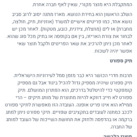
המתקבלת היא מוצר מקורי, שאין לאף חברה אחרת.
השלב הראשון הוא בחירת הנושא. מארז מתנה יסוב לרוב סביב
נושא אחד, כמו פריטים אישיים למשרד (אוזניות, תיק, חולצה,
מחברת) או לים (מחצלת, צידנית, כובע, מטקות). לאחר מכן יש
לבחור את צורת האריזה, בין אם בקופסה או בתיק מכל סוג שהוא.
לאחר מכן ניתן להרכיב את שאר הפריטים ולקבל תוצר שאי
אפשר יהיה לשכוח.
תיק ספורט
תרבות חדרי הכושר היא כבר מזמן סמל לעירוניות הישראלית.
תיק ספורט שיהיה מספיק גדול להכיל ביגוד אבל גם מספיק
קומפקטי כדי להיטלטל בדרכים, הוא הפתרון המושלם. תיק
ספורט לא חייב דווקא להיות מתוצרת של מותג תיקים – הרי
ממילא הוא אינו פריט אופנה. העובדה הזו מאפשרת לתיקי ספורט
לככב כמתנה לעובדים בתקציבים שפויים. תיקי ספורט ניתן למתג
ברקמה או בהדפסה ולחזק את תחושת השייכות של העובד למותג
של החברה.
מוצרי הלבשה