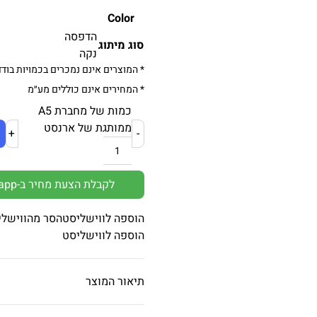
Color
הדפסה
סוג מיתוג
נקה
* המוצרים אינם נמכרים בכמויות בודד
* המחירים אינם כוללים מע״מ
כמות של מחברת A5
ממותגת של ארנסט
+
-
לקבלת הצעת מחיר ב-Whatsapp
הוספה לווישליסט
הסר מהווישלי
הוספה לווישליסט
תיאור המוצר