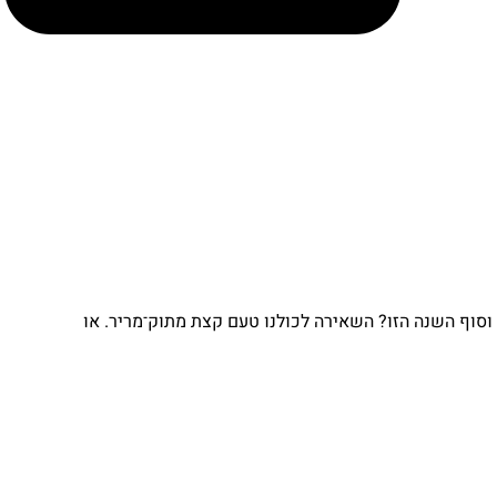
וף השנה הזו? השאירה לכולנו טעם קצת מתוק־מריר. או