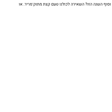
וף השנה הזו? השאירה לכולנו טעם קצת מתוק־מריר. או