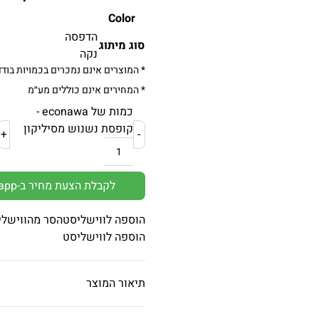
Color
הדפסה
סוג מיתוג
נקה
* המוצרים אינם נמכרים בכמויות בודד
* המחירים אינם כוללים מע״מ
כמות של econawa -
קופסת נשנוש מסיליקון
+
-
לקבלת הצעת מחיר ב-Whatsapp
הוספה לווישליסט
הסר מהווישלי
הוספה לווישליסט
תיאור המוצר