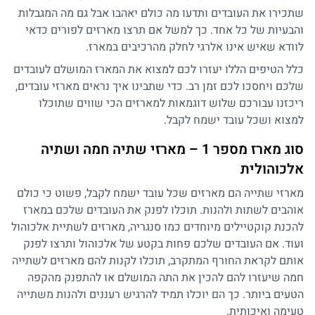
שתכירו את העובדים ותדעו מה כולם יאהבו אבל גם מה המגבלות
והבעיות של כל אחד. כך למשל אם תרצו מארזים לפורים כדאי
לוודא שאיש אינו אלרגי לחלק מהרכיבים במארז.
כלל הטיפים הללו יעזרו לכם למצוא את המארז המושלם לעובדים
שלכם ויחסכו לכם זמן רב. כדי שתבינו איך נראים מארזי עובדים,
ריכזנו עבורכם שלוש דוגמאות למארזים הכי שווים שתוכלו
למצוא ושכל עובד ישמח לקבל.
סוג מארז מספר 1 – מארזי שתיה חמה ושתיה
אלכוהולית
מארזי שתייה הם מארזים שכל עובד ישמח לקבל, פשוט כי כולם
אוהבים לשתות ולהנות. תוכלו לפנק את העובדים שלכם במארז
להכנת קוקטיילים מיוחדים כמו סנגריה, מארזים לשתיית אלכוהול
ועוד. אם העובדים שלכם פחות בקטע של אלכוהול ותרצו לפנק
אותם לקראת החורף המתקרב, תוכלו לקנות להם מארזים לשתייה
חמה שיעזרו להם להכין את התה המושלם או להתפנק מהקפה
הטעים ביותר. כך הם יוכלו תמיד להרגיש רעננים ולהנות משתייה
טעימה ואיכותית.