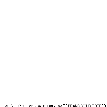
💥 BRAND YOUR TOTE 💥 התיק שהופך את המיתוג שלכם לבמה