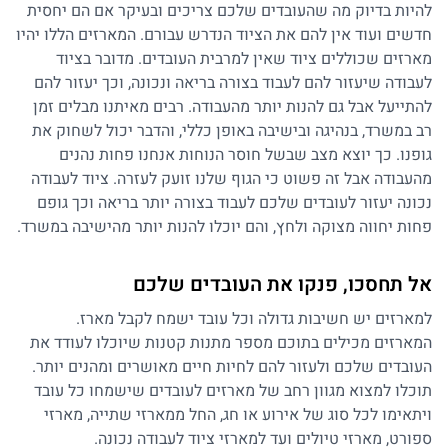
להיות בדיוק מה שהעובדים שלכם צריכים ובעיקר אם הם יחסית
חדשים ועוד אין להם את הציוד הנדרש עבורם. המארזים הללו יהיו
מארזים שכוללים ציוד שאין למרבית העובדים. מדובר בציוד
לעבודה שיעזור להם לעבוד בצורה בריאה ונכונה, וכך יעזור להם
להתייעל אבל גם להנות יותר מהעבודה. רבים מאיתנו מבלים זמן
רב במשרד, בנהיגה ובישיבה באופן כללי, והדבר יכול לשחוק את
גופנו. כך יוצא מצב שבשל חוסר הנוחות אנחנו פחות נהנים
מהעבודה אבל זה פשוט כי הגוף שלנו זועק לעזרה. ציוד לעבודה
נכונה יעזור לעובדים שלכם לעבוד בצורה יותר בריאה וכך גופם
פחות יחווה מצוקה ולחץ, והם יוכלו להנות יותר מהישיבה במשרד.
אל תחסכו, פנקו את העובדים שלכם
למארזים יש חשיבות גדולה וכל עובד ישמח לקבל מארז.
המארזים מכילים בתוכם מספר מתנות קטנות שיוכלו לעודד את
העובדים שלכם ולעזור להם לחיות חיים מאושרים ומהנים יותר.
תוכלו למצוא מגוון רחב של מארזים לעובדים שישמחו כל עובד
ויתאימו לכל סוג של אירוע או חג, החל ממארזי שתייה, מארזי
ספורט, מארזי טיולים ועד למארזי ציוד לעבודה נכונה.