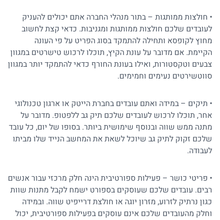
• חולצות ממותגות – בתור מנהלי החברה אתם יכולים להעניק
לעובדים שלכם
חולצות ממותגות
ומגניבות. כדאי קצת לחשוב
מחוץ לקופסא ותחילה להתמקד בסוג הפריט על פי העונה
הקיימת. אם מדובר על עונת הקיץ, תוכלו לרכוש טישרטים במגוון
צבעים וטקסטורות, ואילו בעונת החורף כדאי להתמקד יותר במגוון
סווטשירטים
נעימים וחמימים.
• תיקים – במידה ואתם עובדים בחברת הייטק או ארגון טכנולוגי
אחר, תוכלו לרכוש לעובדים שלכם
תיק גב ללפטופ
. מדובר על
מתנה ממש שווה ובנוסף שימושית ביותר. בסופו של יום, כל עובד
שלכם זקוק לתיק גב שיוכל לשאת את המחשב הנייד שלו מביתו
לעבודה.
• פריטי כושר – פעילות ספורטיבית הינה חלק מרכזי עבור אנשים
רבים. עובדים שלכם שעוסקים בספורט ישמח לקבל מתנות שוות
כגון נרתיק לזרוע, מזרון יוגה או
חולצת דרייפיט
שווה. ובמידה
וחלק מהעובדים שלכם אינם עוסקים בפעילות ספורטיבית, יכול