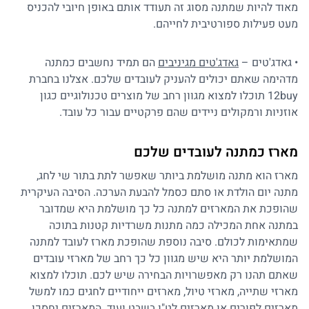
מאוד להיות שמתנה מסוג זה תעודד אותם באופן חיובי להכניס
מעט פעילות ספורטיבית לחייהם.
• גאדג'טים –
גאדג'טים מגיניבים
הם תמיד נחשבים כמתנה
מדהימה שאתם יכולים להעניק לעובדים שלכם. אצלנו בחברת
12buy תוכלו למצוא מגוון רחב של מוצרים טכנולוגיים כגון
אוזניות ורמקולים
ניידים שהם פרקטיים עבור כל עובד.
מארז כמתנה לעובדים שלכם
מארז הוא מתנה מושלמת ביותר שאפשר לתת בתור שי לחג,
מתנה יום הולדת או סתם כסמל להבעת הערכה. הסיבה העיקרית
שהופכת את המארזים למתנה כל כך מושלמת היא שמדובר
במתנה אחת המכילה כמה
מתנות משרדיות
קטנות בתוכה
שמתאימות לכולם. סיבה נוספת שהופכת מארז לעובד למתנה
המושלמת יותר היא שיש מגוון כל כך רחב של מארזי עובדים
שאתם תהנו רק מאפשרויות הבחירה שיש לכם. תוכלו למצוא
מארזי שתייה, מארזי טיול, מארזים ייחודיים לחגים כמו למשל
מארזים לפורים או מארזים לט"ו בשבט ועוד. המארזים יחסכו