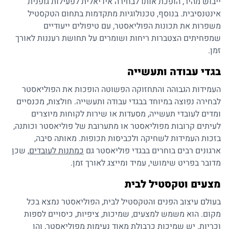
ייבוש מהיר, הופכת אותו לבחירה אידיאלית לפעילות גופנית
אינטנסיבית. בנוסף, טכנולוגיות מתקדמות בתחום הטקסטיל
משפרות את תכונות הפוליאסטר, עם טיפולים ייעודיים
שמפחיתים הצטברות ריחות ושומרים על תחושת רעננות לאורך
זמן.
בגדי עבודה ותעשייה
העמידות הגבוהה והתחזוקה הפשוטה הופכות את הפוליאסטר
לבחירה נפוצה במיוחד בבגדי עבודה ותעשייה. חולצות, מכנסיים
ומדים לעובדי תעשייה, מסעדות או שירות לקוחות מיוצרים
לעיתים קרובות מפוליאסטר או מתערובת של פוליאסטר וכותנה,
בזכות העמידות לשחיקה ולכביסות תכופות. מאותה סיבה,
ארגונים רבים בוחרים בבגדי פוליאסטר גם
כמתנות לעובדים
, שכן
מדובר בפריט שימושי, עמיד ומייצג לאורך זמן.
מצעים וטקסטיל לבית
בעולם עיצוב הפנים והטקסטיל לבית, הפוליאסטר נמצא בכל
מקום. הוא משמש למצעים, שמיכות, ציפיות, כיסויים לספות
וכריות. יש שמיכות כרבולת מאוד נעימות מפוליאסטר, והן