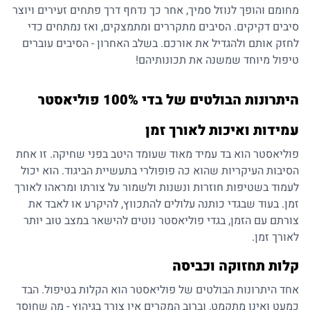
מחומם והופך לנוזל סמיך, אחר כך נדחף דרך פתחים זעירים ויוצר
סיבים דקיקים. הסיבים מתקררים ומתמצקים, ואז נמתחים כדי
לחזק אותם ולהגדיל את אורכם. בשלב האחרון - הסיבים עוברים
טיפול מיוחד שמשנה את תכונותיהם!
היתרונות הבולטים של בדי 100% פוליאסטר
עמידות ואיכות לאורך זמן
פוליאסטר הוא בד עמיד מאוד שעומד היטב בפני שחיקה. זו אחת
הסיבות העיקריות שהוא כה פופולרי בתעשיית הביגוד. הוא יכול
לעמוד בשטיפות חוזרות ונשנות ולשמור על צורתו ומראהו לאורך
זמן. בעוד שבגדי כותנה עלולים להתכווץ, להיקרע או לאבד את
צורתם עם הזמן, בגדי פוליאסטר נוטים להישאר במצב טוב יותר
לאורך זמן.
קלות תחזוקה וכביסה
אחד היתרונות הבולטים של פוליאסטר הוא הקלות בטיפול. הבד
כמעט ואינו מתקמט, וברוב המקרים אין צורך בגיהוץ - מה שחוסך