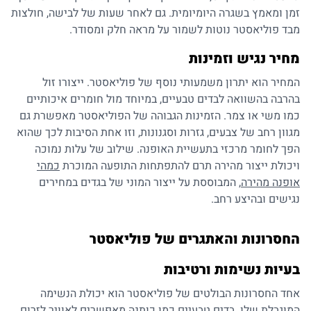
זמן ומאמץ בשגרה היומיומית. גם לאחר שעות של לבישה, חולצות
מבד פוליאסטר נוטות לשמור על מראה חלק ומסודר.
מחיר נגיש וזמינות
המחיר הוא יתרון משמעותי נוסף של פוליאסטר. ייצורו זול
בהרבה בהשוואה לבדים טבעיים, במיוחד מול חומרים איכותיים
כמו משי או צמר. הזמינות הגבוהה של הפוליאסטר מאפשרת גם
מגוון רחב של צבעים, גזרות וסגנונות, וזו אחת הסיבות לכך שהוא
הפך לחומר מרכזי בתעשיית האופנה. שילוב של עלות נמוכה
ויכולת ייצור מהירה תרם להתפתחות התופעה המוכרת
כמהי
אופנה מהירה
, המבוססת על ייצור המוני של בגדים במחירים
נגישים ובהיצע רחב.
החסרונות והאתגרים של פוליאסטר
בעיות נשימות ורטיבות
אחד החסרונות הבולטים של פוליאסטר הוא יכולת הנשימה
המוגבלת שלו. בדים טבעיים כמו כותנה מאפשרים לאוויר לזרום