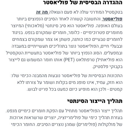
ההגדרה הבסיסית של פוליאסטר
בטקסטיל המודרני עולה לא פעם השאלה
מה זה
פוליאסטר
, והתשובה קשורה לאחד הסיבים הנפוצים ביותר
בעולם האופנה. פוליאסטר הוא סיב סינתטי (מלאכותי) המיוצר
מחומרים פטרוכימיים - כלומר, חומרים שמקורם בנפט. בניגוד
לחומרים טבעיים כמו כותנה, פשתן או צמר שמקורם בצמחים
ובבעלי חיים, הפוליאסטר נוצר בתהליכים תעשייתיים במעבדה
ובמפעלים. הסוג הנפוץ ביותר של פוליאסטר בתעשיית הטקסטיל
הוא פוליאתילן טרפתלאט (PET) אותו חומר המשמש גם לייצור
בקבוקי פלסטיק.
התכונות הבסיסיות של פוליאסטר נובעות מהמבנה הכימי שלו:
הוא חזק, עמיד, אינו סופג מים בקלות ושומר על צורתו ללא
קמטים - ולכן הוא מופיע כיום כמעט בכל פריט לבוש.
תהליך הייצור הסינתטי
תהליך ייצור הפוליאסטר מתחיל עם הפקת חומרים כימיים מנפט.
בעזרת תהליך כימי של פולימריזציה, יוצרים שרשראות ארוכות
של מולקולות (פולימרים) שמהן נוצרים הסיבים. החומר הכימי