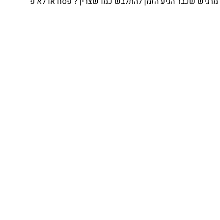
מרגיש שכבר הגיע הזמן להתלבש כמו שצריך? פסח או לא פ