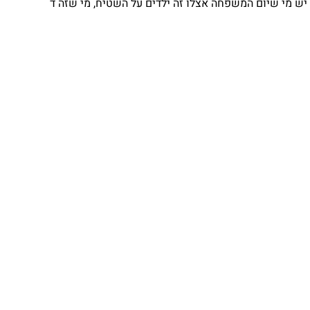
מי שיום המשפחה אצלו זה ילדים על השטיח, מי שזה ד