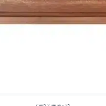
להב – סט מושלם למטבח