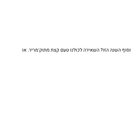
וף השנה הזו? השאירה לכולנו טעם קצת מתוק־מריר. או