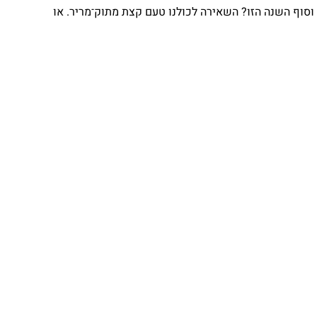
וף השנה הזו? השאירה לכולנו טעם קצת מתוק־מריר. או