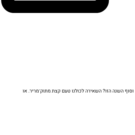
וף השנה הזו? השאירה לכולנו טעם קצת מתוק־מריר. או