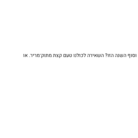
וף השנה הזו? השאירה לכולנו טעם קצת מתוק־מריר. או