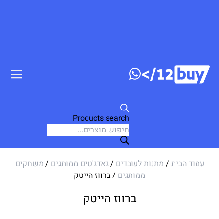
ג לתוכן
Products search
עמוד הבית
/
מתנות לעובדים
/
גאדג'טים ממותגים
/
משחקים
ממותגים
/ ברווז הייטק
ברווז הייטק