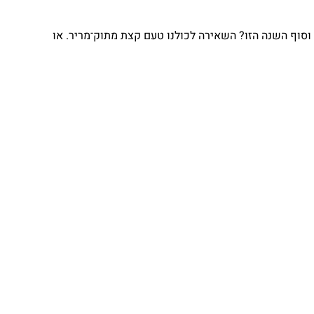
וף השנה הזו? השאירה לכולנו טעם קצת מתוק־מריר. או