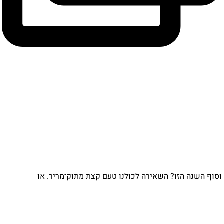
וף השנה הזו? השאירה לכולנו טעם קצת מתוק־מריר. או