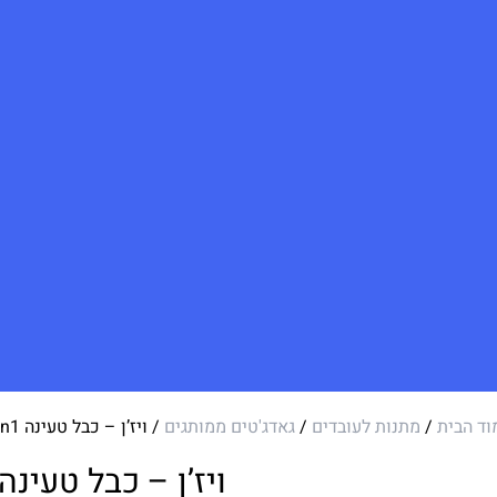
וד הבית
/
מתנות לעובדים
/
גאדג'טים ממותגים
/ ויז’ן – כבל טעינה 4in1
ויז’ן – כבל טעינה 4in1