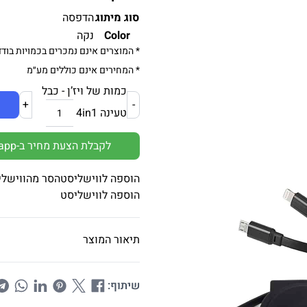
סוג מיתוג
הדפסה
Color
נקה
* המוצרים אינם נמכרים בכמויות בודד
* המחירים אינם כוללים מע״מ
כמות של ויז’ן - כבל
+
-
טעינה 4in1
לקבלת הצעת מחיר ב-Whatsapp
הוספה לווישליסט
הסר מהווישלי
הוספה לווישליסט
תיאור המוצר
שיתוף: