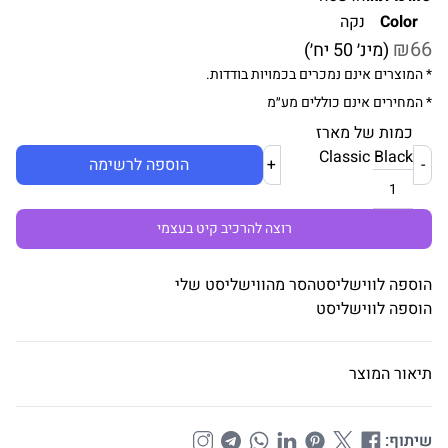
Color
נקה
₪66
(מינ׳ 50 יח׳)
* המוצרים אינם נמכרים בכמויות בודדות.
* המחירים אינם כוללים מע״מ
כמות של מארז
Classic Black
-
+
הוספה לרשימה
רוצה להרכיב קיט בעצמי
הוספה לווישליסט
הסר מהווישליסט שלי
הוספה לווישליסט
תיאור המוצר
שיתוף: