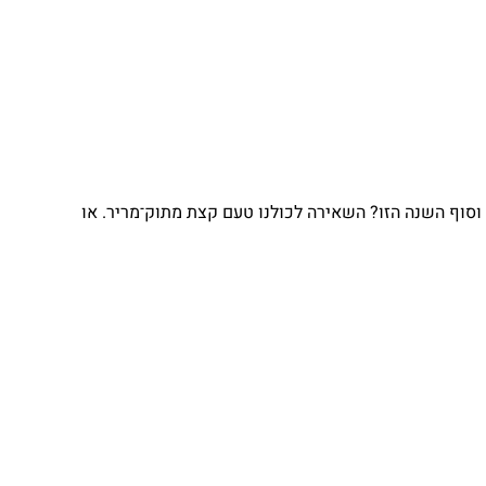
וף השנה הזו? השאירה לכולנו טעם קצת מתוק־מריר. או