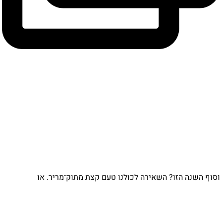
וף השנה הזו? השאירה לכולנו טעם קצת מתוק־מריר. או