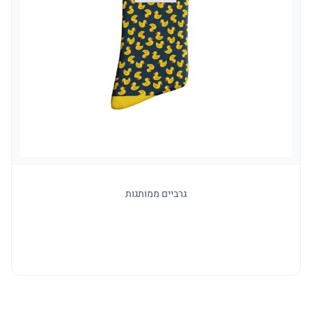
גרביים ממותגות
למו