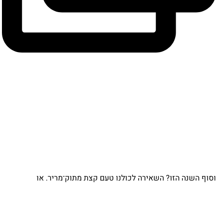
וף השנה הזו? השאירה לכולנו טעם קצת מתוק־מריר. או