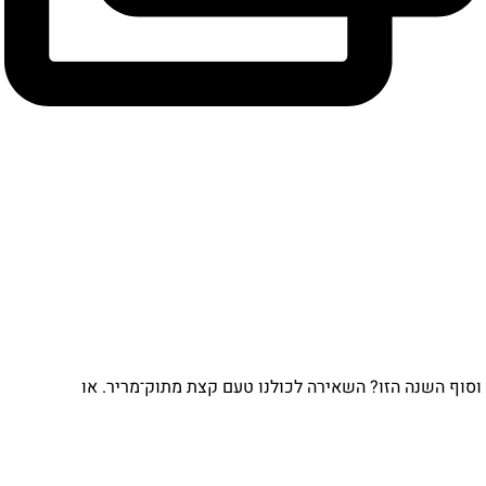
וף השנה הזו? השאירה לכולנו טעם קצת מתוק־מריר. או