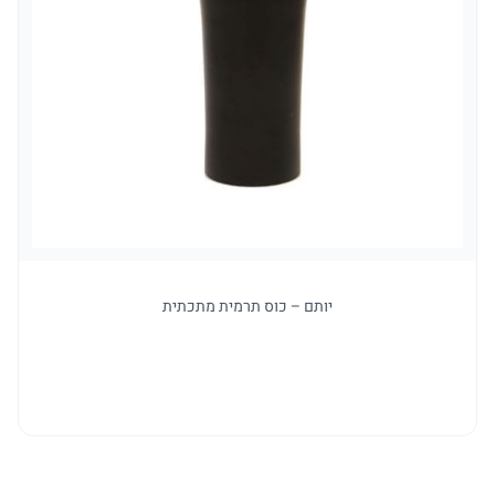
יותם – כוס תרמית מתכתית
למו