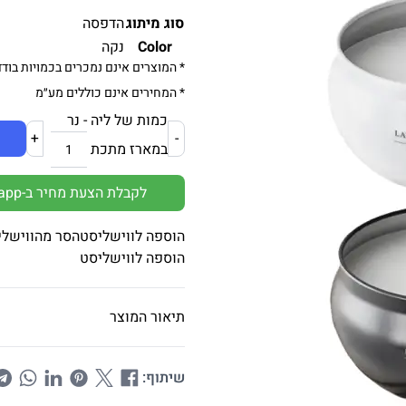
סוג מיתוג
הדפסה
Color
נקה
* המוצרים אינם נמכרים בכמויות בודד
* המחירים אינם כוללים מע״מ
כמות של ליה - נר
+
-
במארז מתכת
לקבלת הצעת מחיר ב-Whatsapp
הוספה לווישליסט
הסר מהווישלי
הוספה לווישליסט
תיאור המוצר
שיתוף: