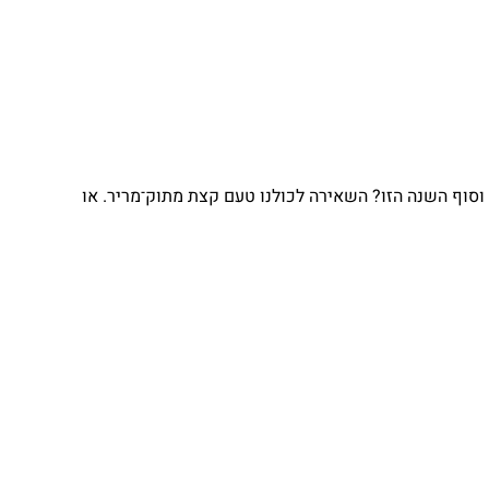
וף השנה הזו? השאירה לכולנו טעם קצת מתוק־מריר. או