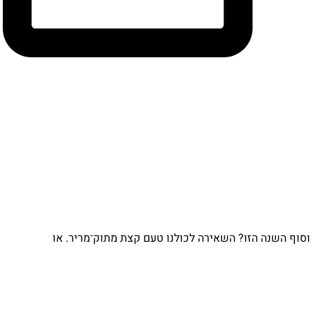
וף השנה הזו? השאירה לכולנו טעם קצת מתוק־מריר. או