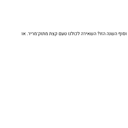
וף השנה הזו? השאירה לכולנו טעם קצת מתוק־מריר. או