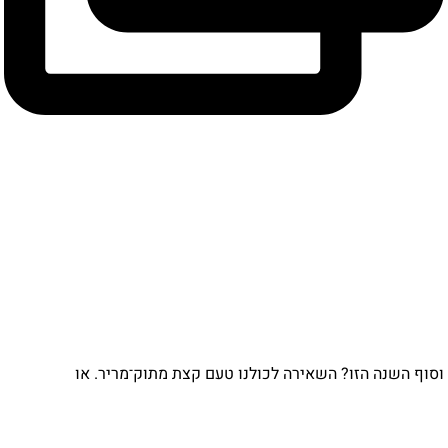
וף השנה הזו? השאירה לכולנו טעם קצת מתוק־מריר. או