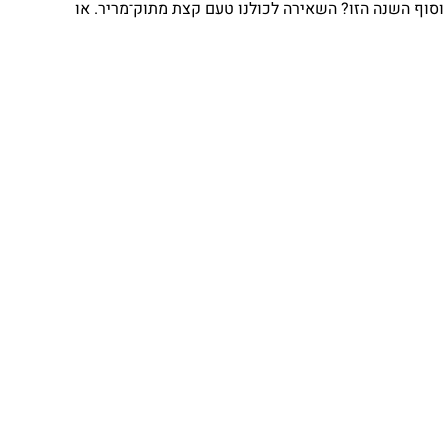
וף השנה הזו? השאירה לכולנו טעם קצת מתוק־מריר. או