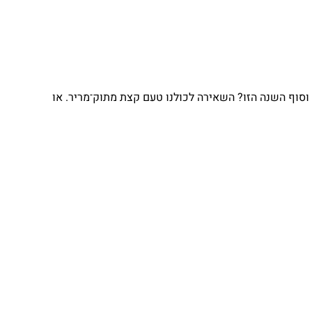
וף השנה הזו? השאירה לכולנו טעם קצת מתוק־מריר. או