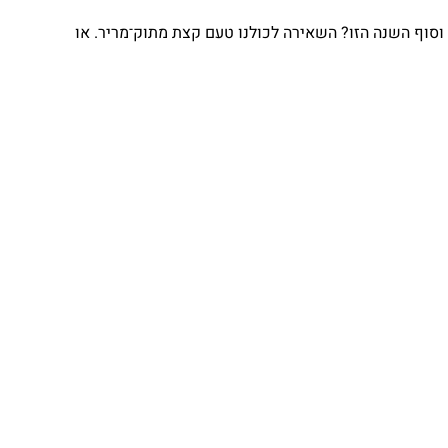
וף השנה הזו? השאירה לכולנו טעם קצת מתוק־מריר. או