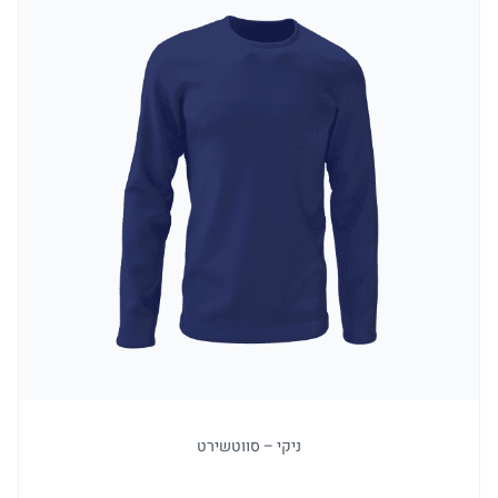
ניקי – סווטשירט