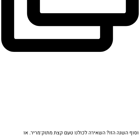
וף השנה הזו? השאירה לכולנו טעם קצת מתוק־מריר. או