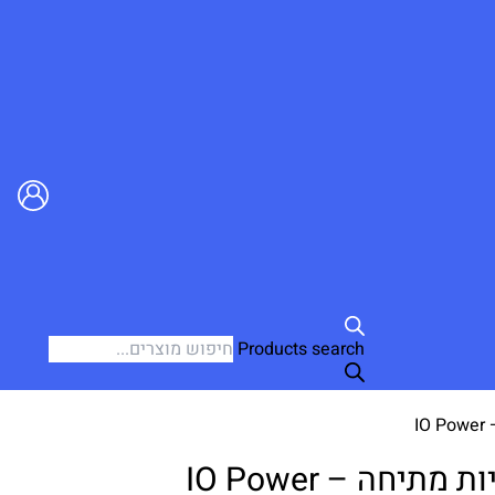
Products search
I
יחה – IO Power