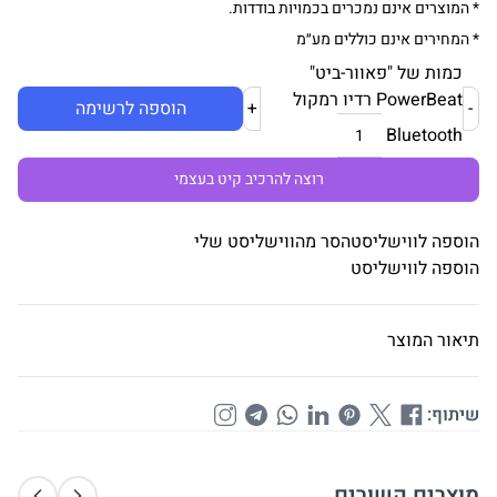
* המוצרים אינם נמכרים בכמויות בודדות.
* המחירים אינם כוללים מע״מ
כמות של "פאוור-ביט"
PowerBeat רדיו רמקול
-
+
הוספה לרשימה
Bluetooth
רוצה להרכיב קיט בעצמי
הוספה לווישליסט
הסר מהווישליסט שלי
הוספה לווישליסט
תיאור המוצר
שיתוף:
מוצרים קשורים