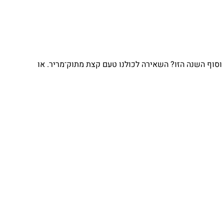
וף השנה הזו? השאירה לכולנו טעם קצת מתוק־מריר. או