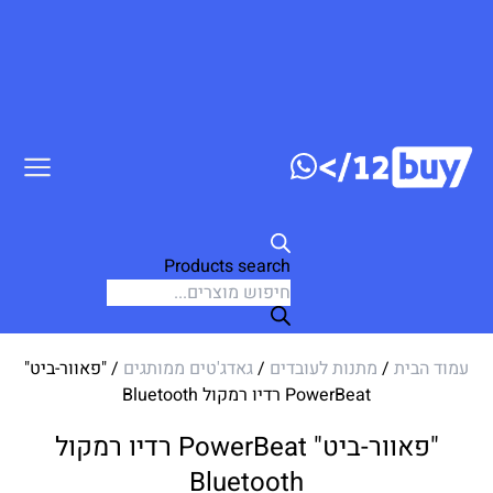
ג לתוכן
Products search
עמוד הבית
/
מתנות לעובדים
/
גאדג'טים ממותגים
/ "פאוור-ביט"
PowerBeat רדיו רמקול Bluetooth
"פאוור-ביט" PowerBeat רדיו רמקול
Bluetooth