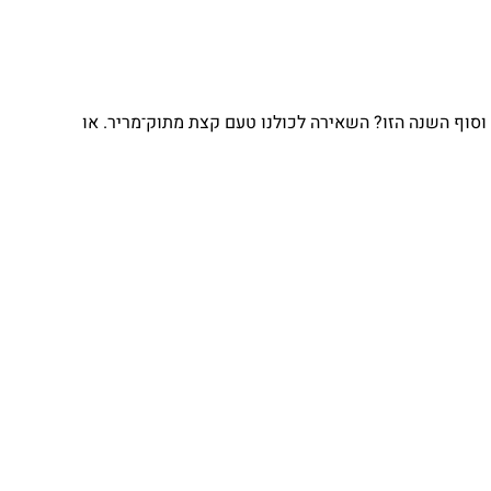
וף השנה הזו? השאירה לכולנו טעם קצת מתוק־מריר. או