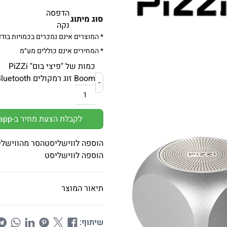
הדפסה
סוג מיתוג
נקה
* המוצרים אינם נמכרים בכמויות בודד
* המחירים אינם כוללים מע״מ
כמות של "פיצי בום" PiZZi
Boom זוג רמקולים Bluetooth
-
לקבלת הצעת מחיר ב-Whatsapp
הוספה לווישליסט
הסר מהווישלי
הוספה לווישליסט
תיאור המוצר
שיתוף: