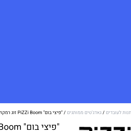
נות לעובדים
/
גאדג'טים ממותגים
/ "פיצי בום" PiZZi Boom זוג רמקולים Bluetooth
"פיצי בום" PiZZi Boom זוג רמקולים Bluetooth