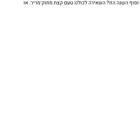
וף השנה הזו? השאירה לכולנו טעם קצת מתוק־מריר. או