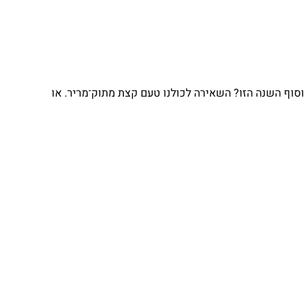
וף השנה הזו? השאירה לכולנו טעם קצת מתוק־מריר. או