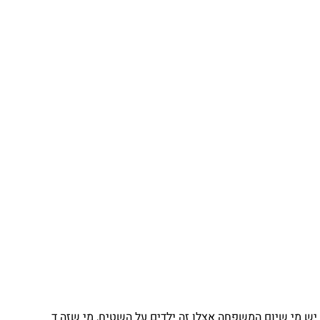
 מי שיום המשפחה אצלו זה ילדים על השטיח, מי שזה ד