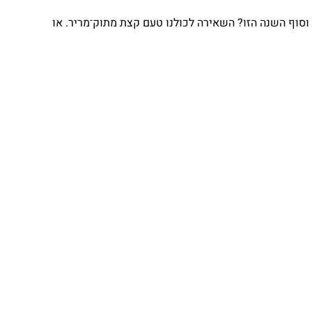
וף השנה הזו? השאירה לכולנו טעם קצת מתוק־מריר. או