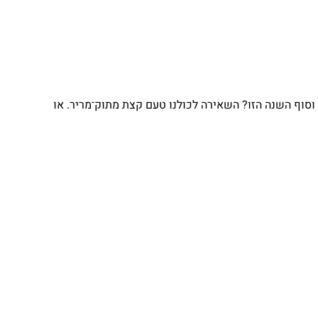
וף השנה הזו? השאירה לכולנו טעם קצת מתוק־מריר. או