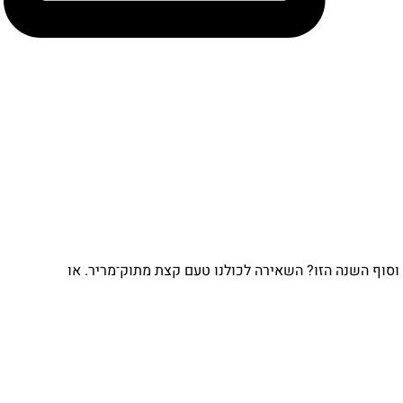
וף השנה הזו? השאירה לכולנו טעם קצת מתוק־מריר. או