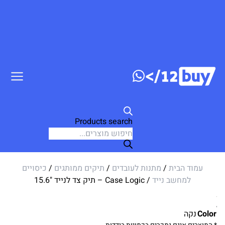
דלג לתוכן
Products search
עמוד הבית
/
מתנות לעובדים
/
תיקים ממותגים
/
כיסויים
למחשב נייד
/ Case Logic – תיק צד לנייד "15.6
Color
נקה