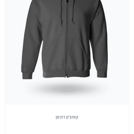
למו
קפוצ’ון רוכסן