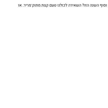
וף השנה הזו? השאירה לכולנו טעם קצת מתוק־מריר. או