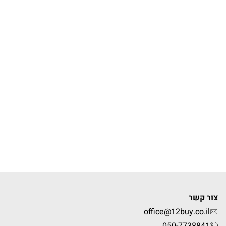
צור קשר
office@12buy.co.il
050-7738841