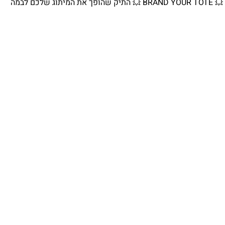
💥 BRAND YOUR TOTE 💥 התיק שהופך את המיתוג שלכם לבמה