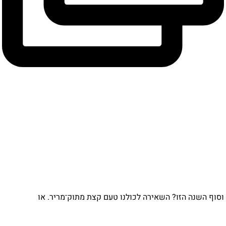
וף השנה הזו? השאירה לכולנו טעם קצת מתוק־מריר. או