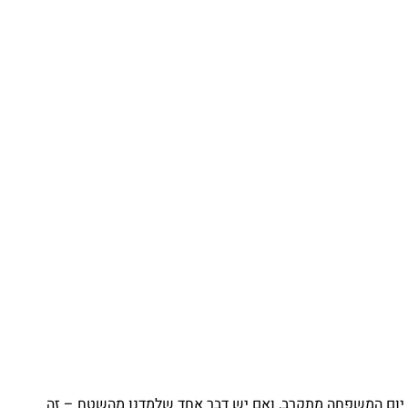
יום המשפחה מתקרב, ואם יש דבר אחד שלמדנו מהשטח – זה