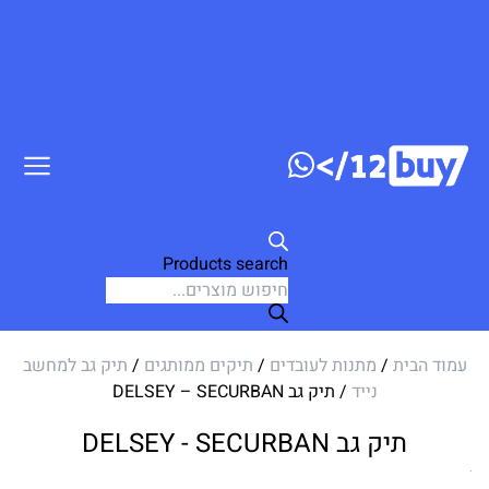
דלג לתוכן
Products search
עמוד הבית
/
מתנות לעובדים
/
תיקים ממותגים
/
תיק גב למחשב
נייד
/ תיק גב DELSEY – SECURBAN
תיק גב DELSEY - SECURBAN