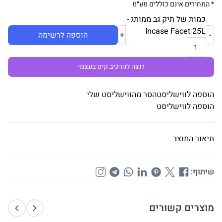
* המחירים אינם כוללים מע״מ
כמות של תיק גב ממותג -
Incase Facet 25L
-
+
הוספה לרשימה
רוצה להרכיב קיט בעצמי
הוספה לווישליסט
הסר מהווישליסט שלי
הוספה לווישליסט
תיאור המוצר
שיתוף:
מוצרים קשורים